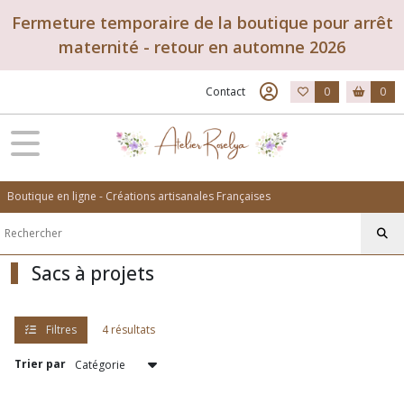
Fermer
Fermeture temporaire de la boutique pour arrêt
maternité - retour en automne 2026
FILTRES
Contact
0
0
Tous
les
produits
Rangements
à
Boutique en ligne - Créations artisanales Françaises
tricot
Rangements
Sacs à projets
à
aiguilles
(2)
Filtres
4 résultats
Sacs
Trier par
à
projets