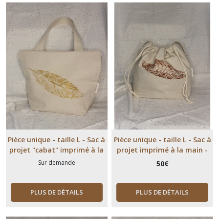
(4)
Trousses
zippées
(1)
Afficher
les
résultats
Pièce unique - taille L - Sac à
Pièce unique - taille L - Sac à
projet "cabat" imprimé à la
projet imprimé à la main -
main -Feuille de châtaignier
Feuille de châtaignier
Sur demande
50
€
PLUS DE DÉTAILS
PLUS DE DÉTAILS