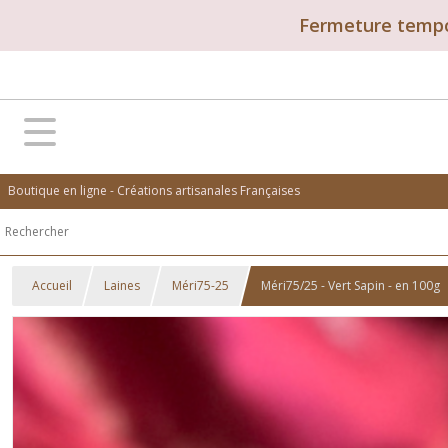
Fermeture tempor
Boutique en ligne - Créations artisanales Françaises
Accueil
Laines
Méri75-25
Méri75/25 - Vert Sapin - en 100g