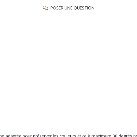
POSER UNE QUESTION
 laine adaptée pour préserver les couleurs et ce à maximum 30 degrés po