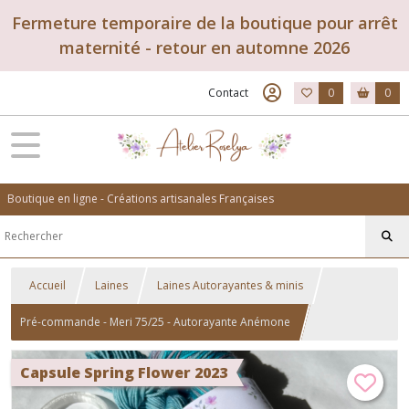
Fermeture temporaire de la boutique pour arrêt
maternité - retour en automne 2026
Contact
0
0
Boutique en ligne - Créations artisanales Françaises
Accueil
Laines
Laines Autorayantes & minis
Pré-commande - Meri 75/25 - Autorayante Anémone
Capsule Spring Flower 2023