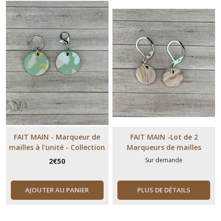
FAIT MAIN - Marqueur de
FAIT MAIN -Lot de 2
mailles à l'unité - Collection
Marqueurs de mailles
Polymère - tons rose, blanc,
(Boucles d'oreilles) -
Sur demande
2
€
50
jaune sur fond vert
Collection Polymère - tons
rose, blanc, jaune et vert
marbré
AJOUTER AU PANIER
PLUS DE DÉTAILS