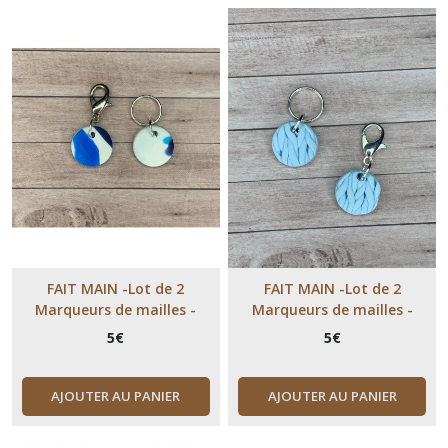
FAIT MAIN -Lot de 2
FAIT MAIN -Lot de 2
Marqueurs de mailles -
Marqueurs de mailles -
Collection Polymère - tons
Collection Polymère - Bleu
5
€
5
€
bleus
pâle effet jersey
AJOUTER AU PANIER
AJOUTER AU PANIER